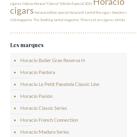
Horacio
cigares
Colosso
Horacio "Colosso" Edición Especial 2015
cigars
Horacio edition special
Horacio III
Lord of the cigars
Smockers
club magazine
The Smoking Jacket magazine
Thierry et ses cigares
whisky
Les marques
Horacio Bulier Gran Reserva H
Horacio Pantera
Horacio Le Petit Panatela Classic Line
Horacio Pasión
Horacio Classic Series
Horacio French Connection
Horacio Maduro Series